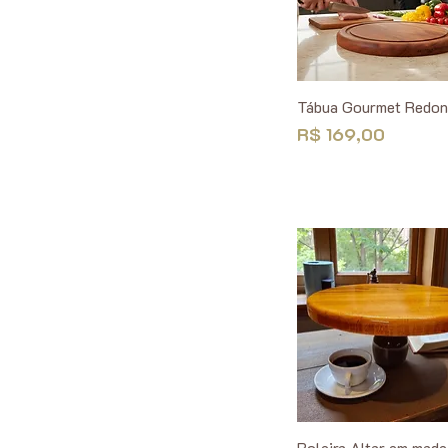
Tábua Gourmet Redo
Preço
R$ 169,00
Boleira Altar em made