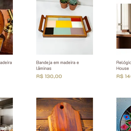
adeira
Bandeja em madeira e
Relógi
lâminas
House
Preço
Preço
R$ 130,00
R$ 14