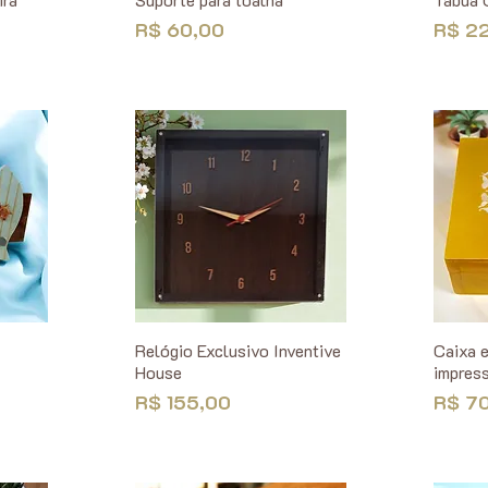
Preço
Preço
R$ 60,00
R$ 2
Relógio Exclusivo Inventive
Caixa 
House
impres
Preço
Preço
R$ 155,00
R$ 7