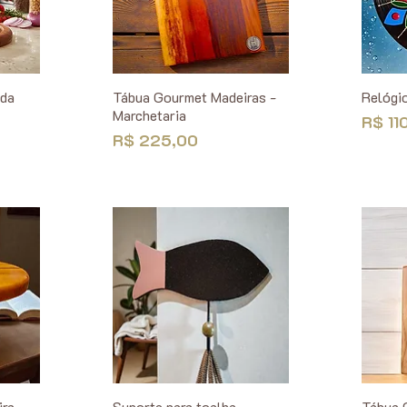
nda
Tábua Gourmet Madeiras -
Relógio
Marchetaria
Preço
R$ 11
Preço
R$ 225,00
ira
Suporte para toalha
Tábua 