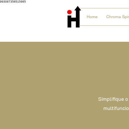
993087358515985
Home
Chroma Spi
Simplifique o
multifunci