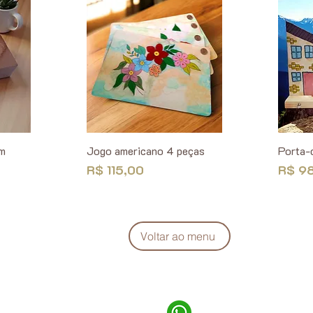
em
Jogo americano 4 peças
Porta-
Preço
Preço
R$ 115,00
R$ 9
Voltar ao menu