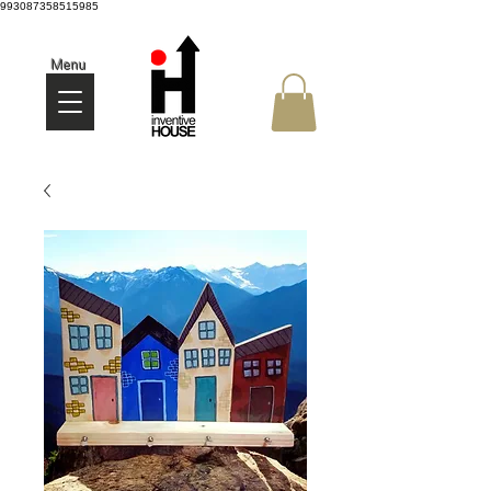
993087358515985
Menu