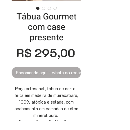
Tábua Gourmet
com case
presente
Preço
R$ 295,00
Encomende aqui - whats no rodapé
Peça artesanal, tábua de corte,
feita em madeira de muiracatiara,
100% atóxica e selada, com
acabamento em camadas de óleo
mineral puro.
Suas medidas são 16x43 cm.
Acompanha
case
em madeira,