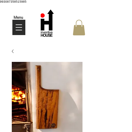
993087358515985
Menu