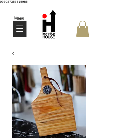
993087358515985
Menu