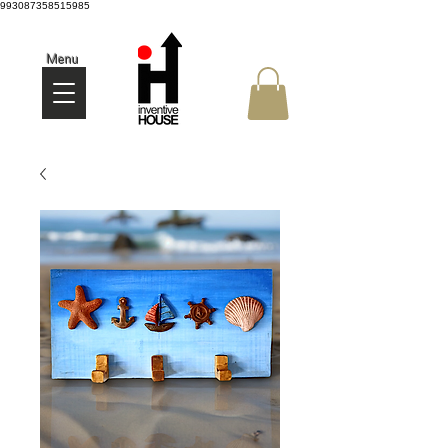
993087358515985
Menu