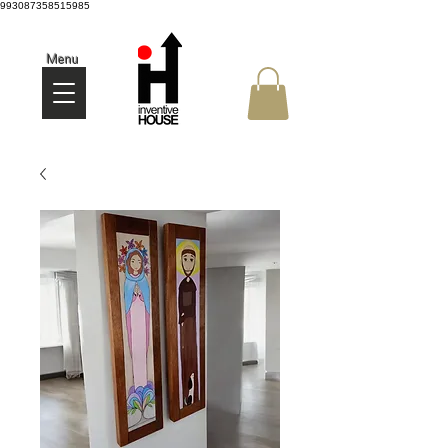
993087358515985
Menu