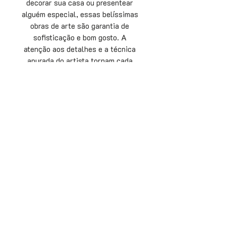
decorar sua casa ou presentear 
alguém especial, essas belíssimas 
obras de arte são garantia de 
sofisticação e bom gosto. A 
atenção aos detalhes e a técnica 
apurada do artista tornam cada 
peça única e imprescindível para 
amantes de presentes exclusivos. 
Adicione essas peças à sua 
coleção e encante-se com a beleza 
e a arte presentes em cada traço.