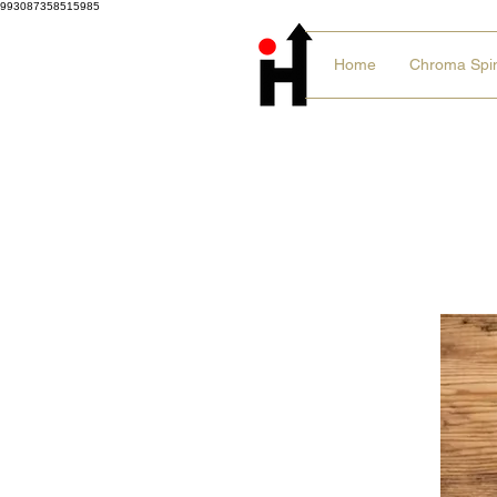
993087358515985
Home
Chroma Spi