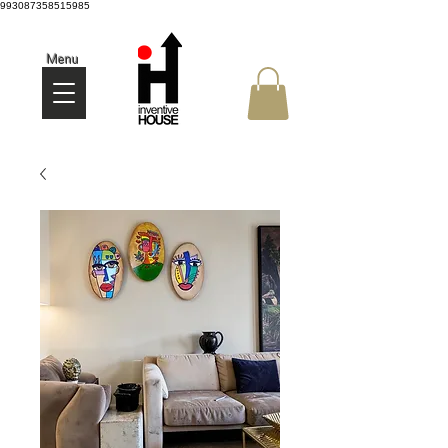
993087358515985
Menu