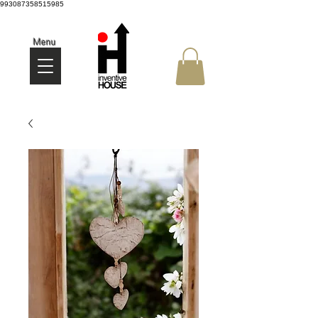
993087358515985
Menu