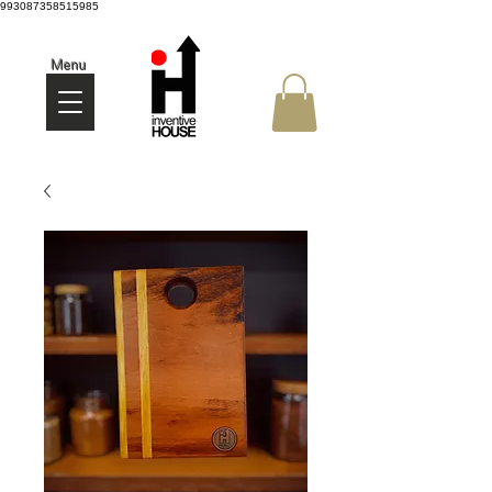
993087358515985
Menu