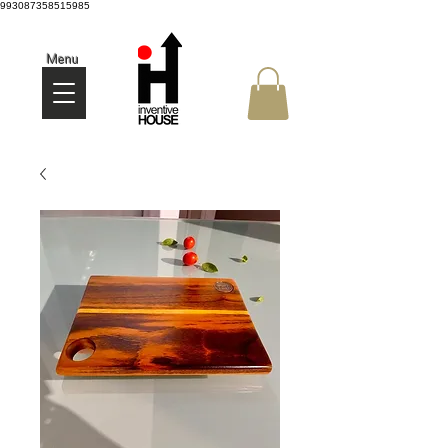
993087358515985
Menu