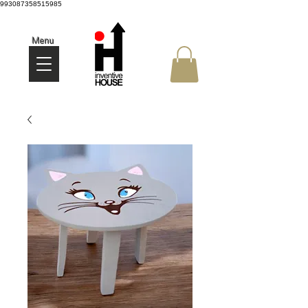
993087358515985
Menu