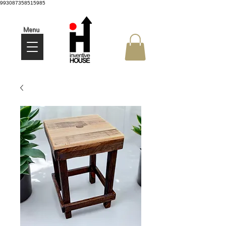
993087358515985
Menu