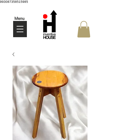
993087358515985
Menu