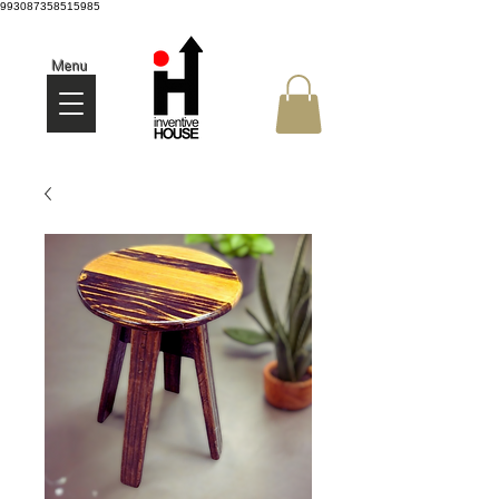
993087358515985
Menu