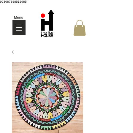
993087358515985
Menu