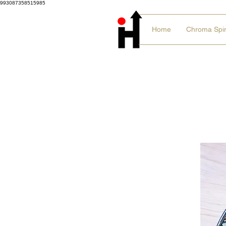
993087358515985
Home
Chroma Spi