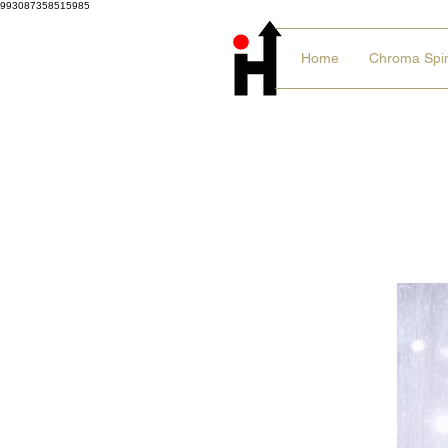
993087358515985
Home
Chroma Spi