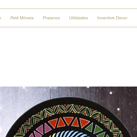
n
Petit Móveis
Praianos
Utilidades
Inventive Decor