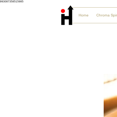
993087358515985
Home
Chroma Spi