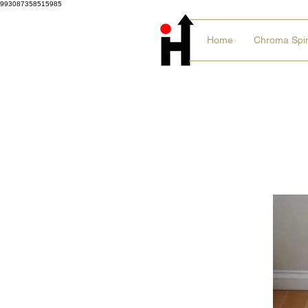
993087358515985
Home
Chroma Spi