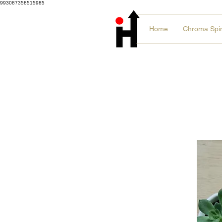
993087358515985
Home
Chroma Spi