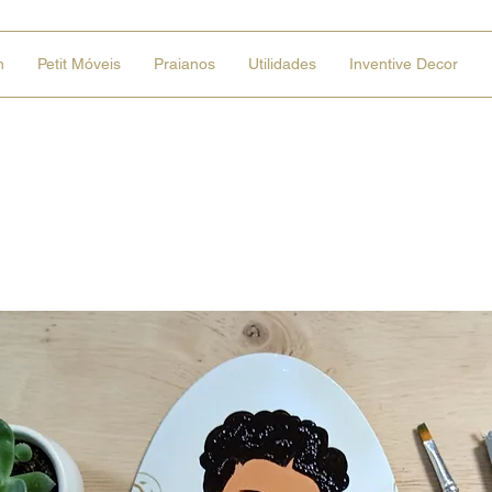
n
Petit Móveis
Praianos
Utilidades
Inventive Decor