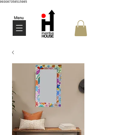
993087358515985
Menu