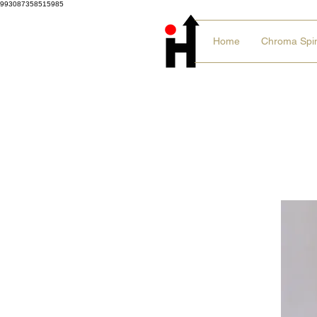
993087358515985
Home
Chroma Spi