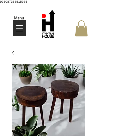
993087358515985
Menu