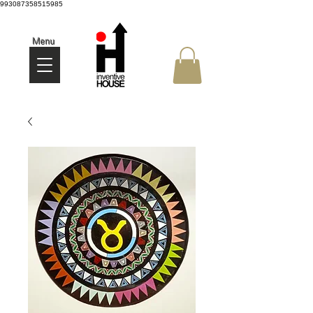
993087358515985
Menu