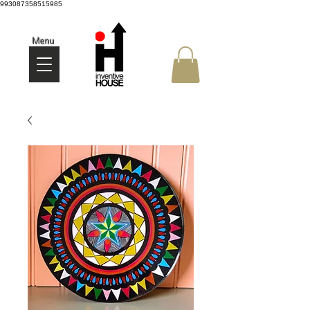
993087358515985
Menu