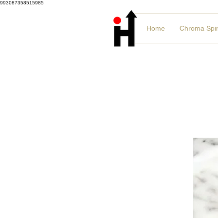
993087358515985
Home
Chroma Spi