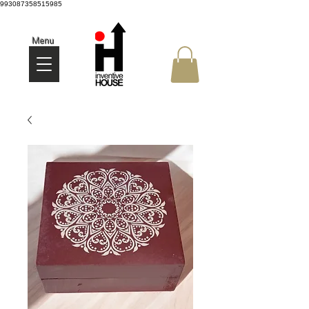
993087358515985
Menu