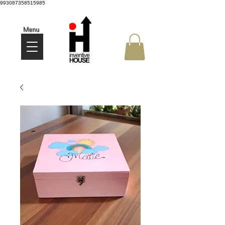
993087358515985
Menu