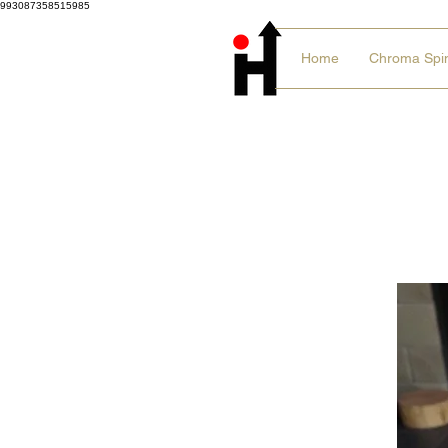
993087358515985
Home
Chroma Spi