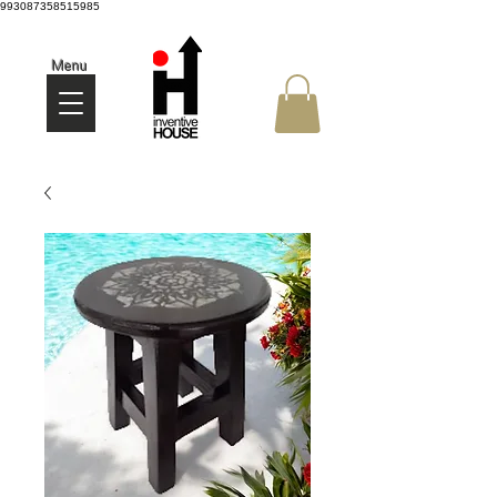
993087358515985
Menu