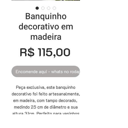
Banquinho
decorativo em
madeira
Preço
R$ 115,00
Encomende aqui - whats no rodapé
Peça exclusiva, este banquinho
decorativo foi feito artesanalmente,
em madeira, com tampo decorado,
medindo 25 cm de diâmetro e sua
altura 31cm. Perfeito para vasinhos
de planta e para alegrar o
ambiente que você escolher.