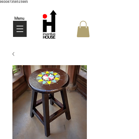
993087358515985
Menu