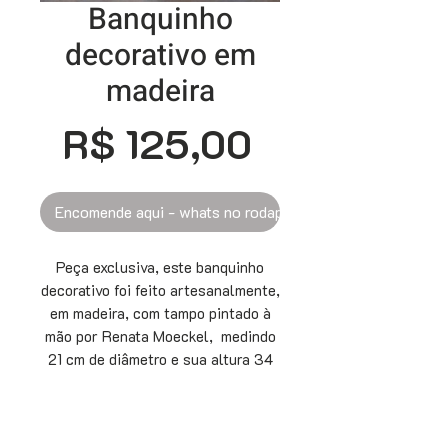
Banquinho
decorativo em
madeira
Preço
R$ 125,00
Encomende aqui - whats no rodapé
Peça exclusiva, este banquinho
decorativo foi feito artesanalmente,
em madeira, com tampo pintado à
mão por Renata Moeckel, medindo
21 cm de diâmetro e sua altura 34
cm. Perfeito para decorar e alegrar
o ambiente que você escolher.