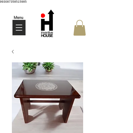
993087358515985
Menu