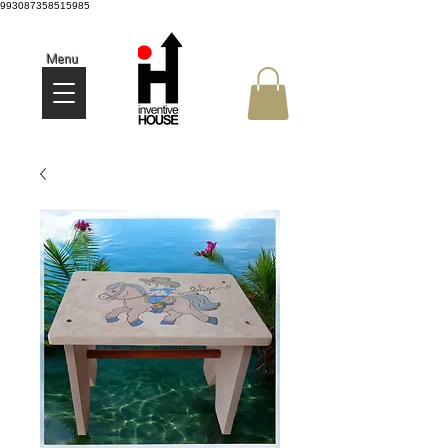
993087358515985
Menu