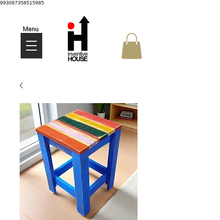
993087358515985
Menu