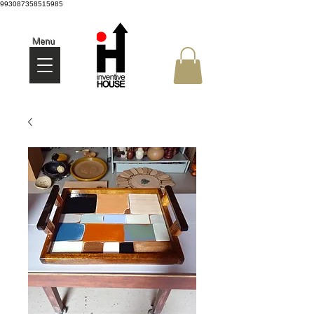
993087358515985
Menu