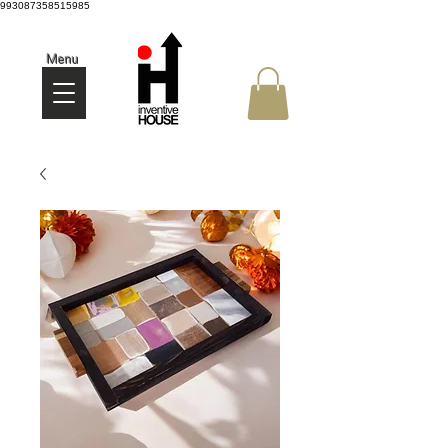
993087358515985
Menu