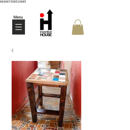
993087358515985
Menu