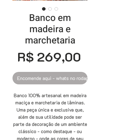
Banco em
madeira e
marchetaria
Preço
R$ 269,00
Encomende aqui - whats no rodapé
Banco 100% artesanal em madeira
maciça e marchetaria de lâminas.
Uma peça única e exclusiva que,
além de sua utilidade pode ser
parte da decoração de um ambiente
clássico - como destaque - ou
moderno - onde as cores de seu