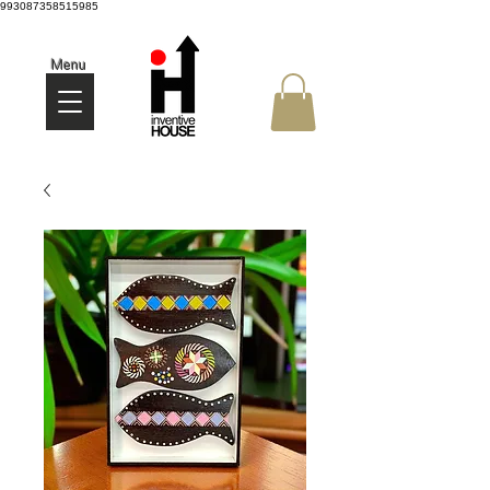
993087358515985
Menu