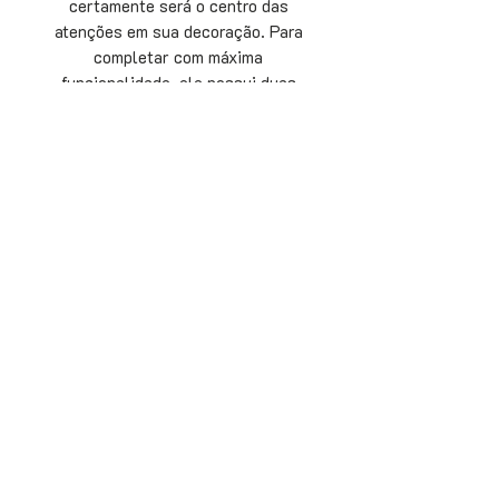
certamente será o centro das
atenções em sua decoração. Para
completar com máxima
funcionalidade, ele possui duas
gavetas. Adquira já o seu Aparador
Inventive House e tenha em sua
casa um item de alta qualidade,
exclusividade e 100% artesanal.
Inventive House
©
Peças Exclusivas | Desde 2017
CNPJ 63.248.808/0001-02
Rua Pacaembu, 209 - Jd. Paulistano - Sorocaba-SP