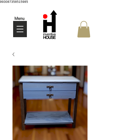
993087358515985
Menu